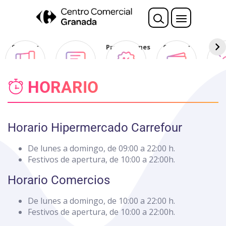
Nota:
este
sitio
web
Sorteos
Opina
Promociones
Ofertas
Des
incluye
Club
un
sistema
HORARIO
de
accesibilidad.
Horario Hipermercado Carrefour
De lunes a domingo, de 09:00 a 22:00 h.
Festivos de apertura, de 10:00 a 22:00h.
Horario Comercios
De lunes a domingo, de 10:00 a 22:00 h.
Festivos de apertura, de 10:00 a 22:00h.