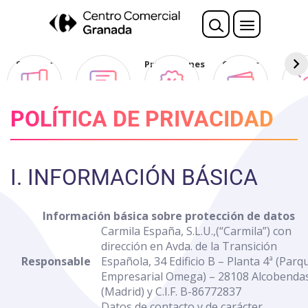
Nota:
este
sitio
web
Sorteos
Opina
Promociones
Ofertas
Des
incluye
Club
un
sistema
POLÍTICA DE PRIVACIDAD
de
accesibilidad.
I. INFORMACIÓN BÁSICA
Información básica sobre protección de datos
Carmila España, S.L.U.,(“Carmila”) con
dirección en Avda. de la Transición
Responsable
Española, 34 Edificio B – Planta 4ª (Parq
Empresarial Omega) – 28108 Alcobenda
(Madrid) y C.I.F. B-86772837
Datos de contacto y de carácter