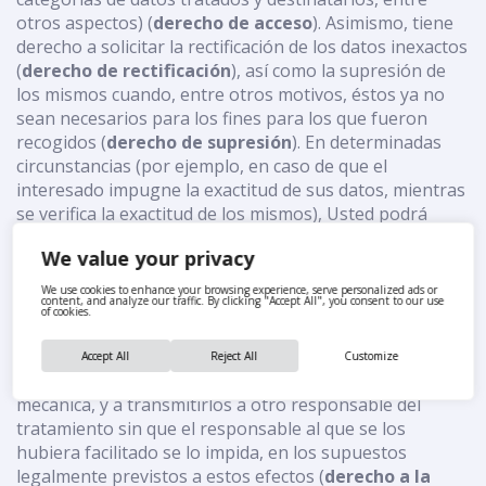
otros aspectos) (
derecho de acceso
). Asimismo, tiene
derecho a solicitar la rectificación de los datos inexactos
(
derecho de rectificación
), así como la supresión de
los mismos cuando, entre otros motivos, éstos ya no
sean necesarios para los fines para los que fueron
recogidos (
derecho de supresión
). En determinadas
circunstancias (por ejemplo, en caso de que el
interesado impugne la exactitud de sus datos, mientras
se verifica la exactitud de los mismos), Usted podrá
solicitar que se limite el tratamiento de sus datos
We value your privacy
personales, siendo estos únicamente tratados para el
ejercicio o la defensa de reclamaciones (
derecho a la
We use cookies to enhance your browsing experience, serve personalized ads or
content, and analyze our traffic. By clicking "Accept All", you consent to our use
limitación del tratamiento
). Finalmente, tiene Usted
of cookies.
la posibilidad de ejercer su derecho a la portabilidad de
los datos, es decir, a recibir los datos personales en un
Accept All
Reject All
Customize
formato estructurado, de uso común y lectura
mecánica, y a transmitirlos a otro responsable del
tratamiento sin que el responsable al que se los
hubiera facilitado se lo impida, en los supuestos
legalmente previstos a estos efectos (
derecho a la