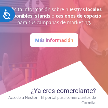
Solicita información sobre nuestros
locales
Accesibilidad
disponibles
,
stands
o
cesiones de espacio
para tus campañas de marketing.
Más información
¿Ya eres comerciante?
Accede a Nestor - El portal para comerciantes de
Carmila.